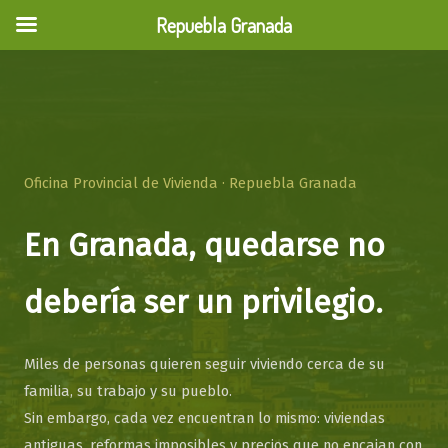
Repuebla Granada
Ir
al
contenido
Oficina Provincial de Vivienda · Repuebla Granada
En Granada, quedarse no
debería ser un privilegio.
Miles de personas quieren seguir viviendo cerca de su
familia, su trabajo y su pueblo.
Sin embargo, cada vez encuentran lo mismo: viviendas
antiguas, reformas imposibles y precios que no encajan con