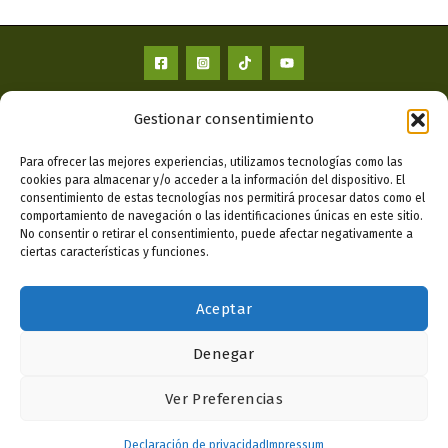
Repuebla Granada · Oficina Provincial de Gestión de Vivienda y Suelo.
Gestionar consentimiento
© 2026 Repuebla Granada.
Repuebla Granada
Para ofrecer las mejores experiencias, utilizamos tecnologías como las
cookies para almacenar y/o acceder a la información del dispositivo. El
NUEVA VIVIENDA Y COOPERATIVAS
consentimiento de estas tecnologías nos permitirá procesar datos como el
DESBLOQUEO TÉCNICO, JURÍDICO Y CATASTRAL
comportamiento de navegación o las identificaciones únicas en este sitio.
No consentir o retirar el consentimiento, puede afectar negativamente a
REHABILITACIÓN DE VIVIENDAS
ciertas características y funciones.
PARA PROMOTORES E INVERSORES
Actualidad de Promociones
Aceptar
Formulario de registro
Formulario de Rehabilitación
Denegar
Formulario de Servicios técnicos
Ver Preferencias
Formulario Promotores
¿Te podemos ayudar?
Política de Privacidad
Declaración de privacidad
Impressum